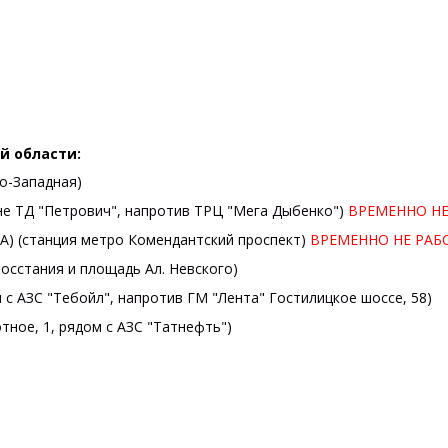
й области:
о-Западная)
не ТД "Петрович", напротив ТРЦ "Мега Дыбенко")
ВРЕМЕННО НЕ
А) (станция метро Комендантский проспект)
ВРЕМЕННО НЕ РАБ
осстания и площадь Ал. Невского)
 с АЗС "Тебойл", напротив ГМ "Лента" Гостилицкое шоссе, 58)
тное, 1, рядом с АЗС "Татнефть")