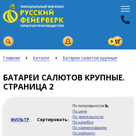
0
Главная
Каталог
Батареи салютов крупные
БАТАРЕИ САЛЮТОВ КРУПНЫЕ.
СТРАНИЦА 2
По популярности
По цене
По длительности
ФИЛЬТР
Сортировать:
По калибру
По наименованию
По рейтингу