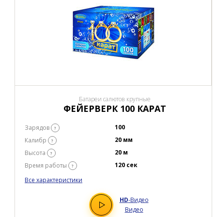
Батареи салютов крупные
ФЕЙЕРВЕРК 100 КАРАТ
100
Зарядов
?
20 мм
Калибр
?
20 м
Высота
?
120 сек
Время работы
?
Все характеристики
HD
-Видео
Видео