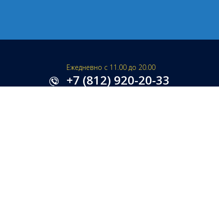
Ежедневно с 11.00 до 20.00
+7 (812) 920-20-33
+7 (812) 920-05-07
+7 (812) 920-20-33
Заказать обратный звонок
SPB@RU-FIRE.RU
НАПИСАТЬ ДИРЕКТОРУ