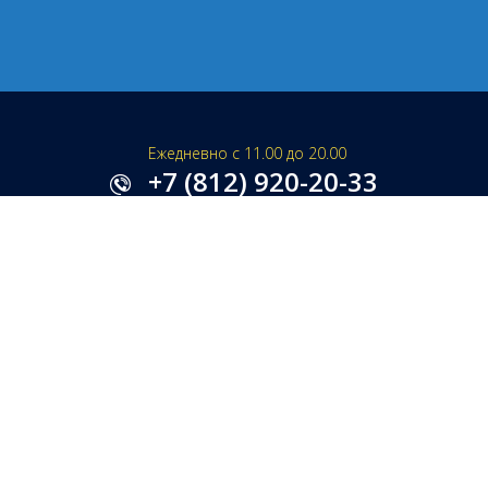
Ежедневно с 11.00 до 20.00
+7 (812) 920-20-33
+7 (812) 920-05-07
+7 (812) 920-20-33
Заказать обратный звонок
SPB@RU-FIRE.RU
НАПИСАТЬ ДИРЕКТОРУ