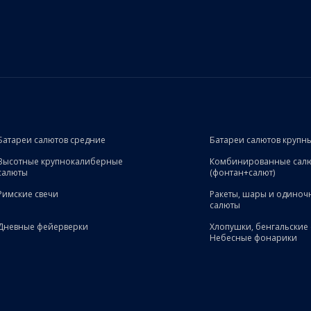
Батареи салютов средние
Батареи салютов крупн
Высотные крупнокалиберные
Комбинированные сал
салюты
(фонтан+салют)
Римские свечи
Ракеты, шары и одиноч
салюты
Дневные фейерверки
Хлопушки, бенгальские 
Небесные фонарики