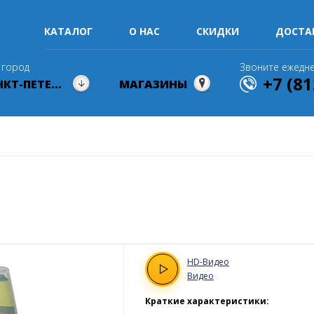
КАТАЛОГ
О НАС
СКИДКИ
ДОСТА
 город
Звоните ежедне
+7 (81
САНКТ-ПЕТЕРБУРГ
МАГАЗИНЫ
HD
-Видео
Видео
Краткие характеристики: